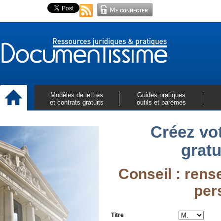
Modèles de lettres
Guides pratiques
et contrats gratuits
outils et barèmes
Créez vo
grat
Conseil : ren
per
Titre