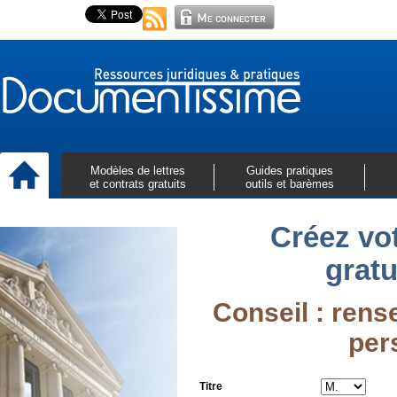
Modèles de lettres
Guides pratiques
et contrats gratuits
outils et barèmes
Créez vo
grat
Conseil : ren
per
Titre