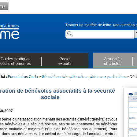
Trouver un modèle de lettre, une question a
Guides pratiques
Packs
Actualités
outils et barèmes
experts
et articles
ici :
Formulaires Cerfa
>
Sécurité sociale, allocations, aides aux particuliers
> Décl
ration de bénévoles associatifs à la sécurité
sociale
60-3997
s partie d'une association menant des activités d'intérêt général et vous
es bénévoles à la sécurité sociale, afin de leur permettre de bénéficier
ance maladie et maternité (s'ils n'en bénéficient pas autrement). Pour
 dans vos démarches, il convient de télécharger le formulaire cerfa et