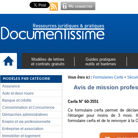
Modèles de lettres
Guides pratiques
et contrats gratuits
outils et barèmes
Vous êtes ici :
Formulaires Cerfa
>
Sécuri
MODÈLES PAR CATÉGORIE
Assurance
Avis de mission profes
Auto et deux roues
Banque et crédits
Cerfa N° 60-3551
Consommation et Concurrence
Ce formulaire cerfa permet de déclar
Démarches administratives
l'étranger pour moins de 3 mois. I
formulaire cerfa et de le renvoyer à la
Emploi et vie professionnelle
Entreprise et association
Immobilier et logement