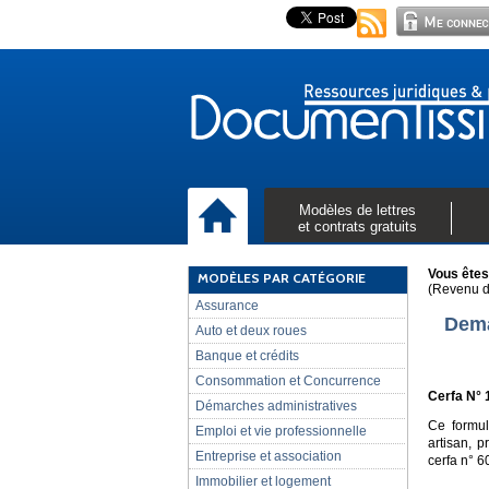
Modèles de lettres
et contrats gratuits
Vous êtes 
MODÈLES PAR CATÉGORIE
(Revenu de
Assurance
Dema
Auto et deux roues
Banque et crédits
Consommation et Concurrence
Cerfa N° 
Démarches administratives
Ce formul
Emploi et vie professionnelle
artisan, p
Entreprise et association
cerfa n° 
Immobilier et logement