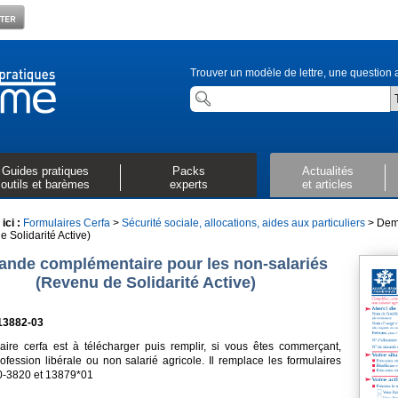
Trouver un modèle de lettre, une question a
Guides pratiques
Packs
Actualités
outils et barèmes
experts
et articles
ici :
Formulaires Cerfa
>
Sécurité sociale, allocations, aides aux particuliers
> Dema
 Solidarité Active)
nde complémentaire pour les non-salariés
(Revenu de Solidarité Active)
13882-03
aire cerfa est à télécharger puis remplir, si vous êtes commerçant,
rofession libérale ou non salarié agricole. Il remplace les formulaires
60-3820 et 13879*01