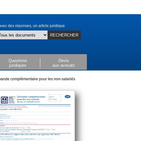
vec des réponses, un article juridique
RECHERCHER
Questions
Devis
juridiques
aux avocats
nde complémentaire pour les non-salariés