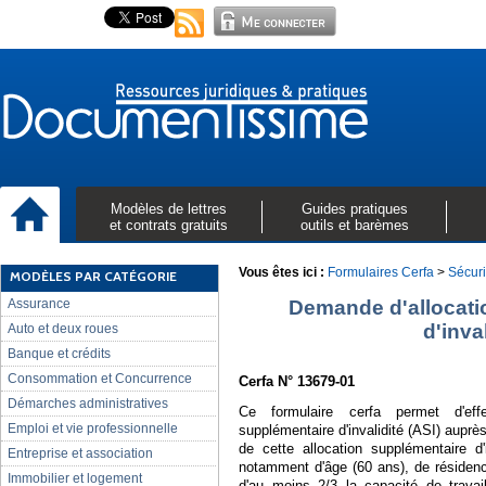
Modèles de lettres
Guides pratiques
et contrats gratuits
outils et barèmes
Vous êtes ici :
Formulaires Cerfa
>
Sécuri
MODÈLES PAR CATÉGORIE
Assurance
Demande d'allocati
d'inva
Auto et deux roues
Banque et crédits
Consommation et Concurrence
Cerfa N° 13679-01
Démarches administratives
Ce formulaire cerfa permet d'eff
Emploi et vie professionnelle
supplémentaire d'invalidité (ASI) auprè
de cette allocation supplémentaire d'
Entreprise et association
notamment d'âge (60 ans), de résidence
Immobilier et logement
d'au moins 2/3 la capacité de travai