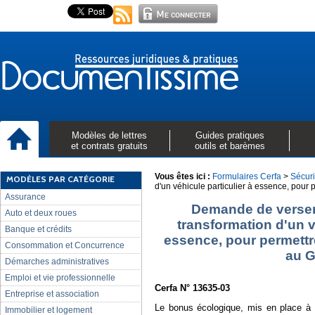
Modèles de lettres
Guides pratiques
et contrats gratuits
outils et barèmes
Vous êtes ici :
Formulaires Cerfa
>
Sécuri
MODÈLES PAR CATÉGORIE
d'un véhicule particulier à essence, pour
Assurance
Demande de verseme
Auto et deux roues
transformation d'un v
Banque et crédits
essence, pour permett
Consommation et Concurrence
au 
Démarches administratives
Emploi et vie professionnelle
Cerfa N° 13635-03
Entreprise et association
Le bonus écologique, mis en place à 
Immobilier et logement