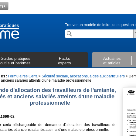
Trouver un modèle de lettre, une question a
Guides pratiques
Packs
Actualités
outils et barèmes
experts
et articles
ici :
Formulaires Cerfa
>
Sécurité sociale, allocations, aides aux particuliers
> Dema
t anciens salariés atteints d'une maladie professionnelle
e d'allocation des travailleurs de l'amiante,
iés et anciens salariés atteints d'une maladie
professionnelle
11690-02
e cerfa télchargeable de demande d'allocation des travailleurs de
 salariés et anciens salariés atteints d'une maladie professionnelle.