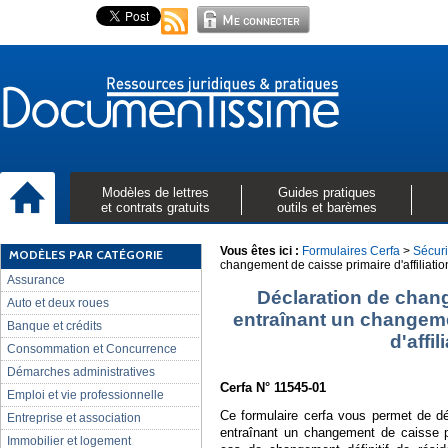
Modèles de lettres
Guides pratiques
et contrats gratuits
outils et barèmes
Vous êtes ici :
Formulaires Cerfa
>
Sécuri
MODÈLES PAR CATÉGORIE
changement de caisse primaire d'affiliatio
Assurance
Déclaration de chan
Auto et deux roues
entraînant un changeme
Banque et crédits
d'affil
Consommation et Concurrence
Démarches administratives
Cerfa N° 11545-01
Emploi et vie professionnelle
Ce formulaire cerfa vous permet de dé
Entreprise et association
entraînant un changement de caisse pr
Immobilier et logement