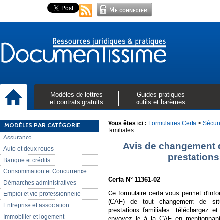
Modèles de lettres
Guides pratiques
et contrats gratuits
outils et barèmes
Vous êtes ici :
Formulaires Cerfa
>
Sécuri
MODÈLES PAR CATÉGORIE
familiales
Assurance
Avis de changement d
Auto et deux roues
prestations
Banque et crédits
Consommation et Concurrence
Cerfa N° 11361-02
Démarches administratives
Ce formulaire cerfa vous permet d'infor
Emploi et vie professionnelle
(CAF) de tout changement de situ
Entreprise et association
prestations familiales. téléchargez e
Immobilier et logement
envoyez le à la CAF en mentionnant 