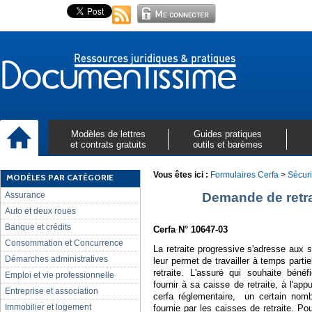
Modèles de lettres
Guides pratiques
et contrats gratuits
outils et barèmes
Vous êtes ici :
Formulaires Cerfa
>
Sécuri
MODÈLES PAR CATÉGORIE
Assurance
Demande de retra
Auto et deux roues
Banque et crédits
Cerfa N° 10647-03
Consommation et Concurrence
La retraite progressive s'adresse aux 
Démarches administratives
leur permet de travailler à temps partie
retraite. L'assuré qui souhaite bénéfi
Emploi et vie professionnelle
fournir à sa caisse de retraite, à l'
Entreprise et association
cerfa réglementaire, un certain nomb
Immobilier et logement
fournie par les caisses de retraite. P