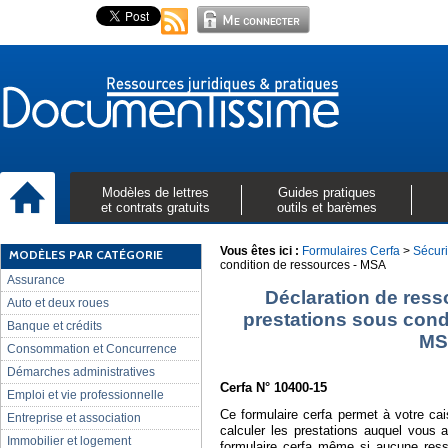
Modèles de lettres
Guides pratiques
et contrats gratuits
outils et barèmes
Vous êtes ici :
Formulaires Cerfa
>
Sécuri
MODÈLES PAR CATÉGORIE
condition de ressources - MSA
Assurance
Déclaration de ress
Auto et deux roues
prestations sous cond
Banque et crédits
MS
Consommation et Concurrence
Démarches administratives
Cerfa N° 10400-15
Emploi et vie professionnelle
Ce formulaire cerfa permet à votre cai
Entreprise et association
calculer les prestations auquel vous a
Immobilier et logement
formulaire cerfa même si aucune ress