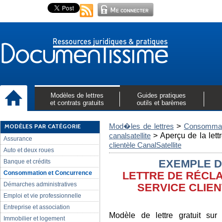
Modèles de lettres
Guides pratiques
et contrats gratuits
outils et barèmes
>
MODÈLES PAR CATÉGORIE
Mod�les de lettres
Consommati
>
Aperçu de la lett
canalsatellite
Assurance
clientèle CanalSatellite
Auto et deux roues
Banque et crédits
EXEMPLE D
Consommation et Concurrence
LETTRE DE RÉCL
Démarches administratives
SERVICE CLIE
Emploi et vie professionnelle
Entreprise et association
Modèle de lettre gratuit sur
Immobilier et logement