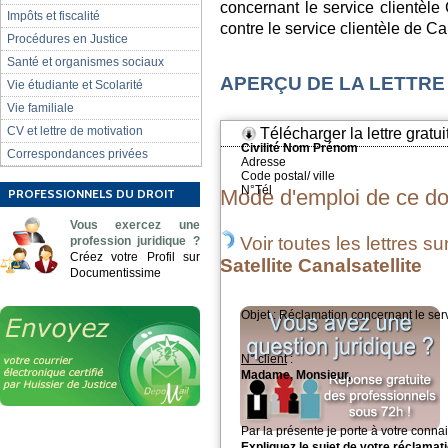
concernant le service clientèle
Impôts et fiscalité
contre le service clientèle de Ca
Procédures en Justice
Santé et organismes sociaux
APERÇU DE LA LETTRE
Vie étudiante et Scolarité
Vie familiale
CV et lettre de motivation
Télécharger la lettre gratui
Civilité Nom Prénom
Correspondances privées
Adresse
Code postal/ ville
N°Tél
Mode d'emploi de ce d
PROFESSIONNELS DU DROIT
Vous exercez une
Voir toutes les lettres su
profession juridique ?
Créez votre Profil sur
Satellite Canalsatellite
Documentissime
Objet
:
Réclamation concernant le serv
N° client
:
Madame, Monsieur,
Par la présente je porte à votre connai
Expliquez le sujet de votre réclamati