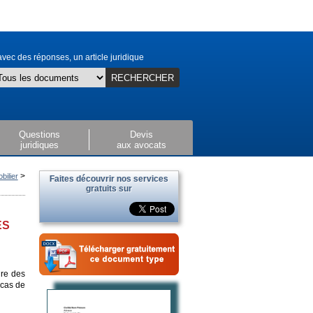
vec des réponses, un article juridique
RECHERCHER
Questions
Devis
juridiques
aux avocats
>
bilier
Faites découvrir nos services
gratuits sur
ES
dre des
 cas de