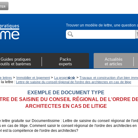
Trouver un modèle de lettre, une question a
Guides pratiques
Packs
Actualités
outils et barèmes
experts
et articles
>
>
>
 lettres
Immobilier et logement
La propri�t�
Travaux et construction d'un bien immo
la lettre :
Lettre de saisine du conseil régional de l'ordre des architectes en cas de litige
EXEMPLE DE DOCUMENT TYPE
TRE DE SAISINE DU CONSEIL RÉGIONAL DE L'ORDRE D
ARCHITECTES EN CAS DE LITIGE
lettre gratuite sur Documentissime : Lettre de saisine du conseil régional de l'or
s en cas de litige. Comment saisir le conseil régional de l'ordre des architectes en
el est la compétence de l'ordre des architectes?