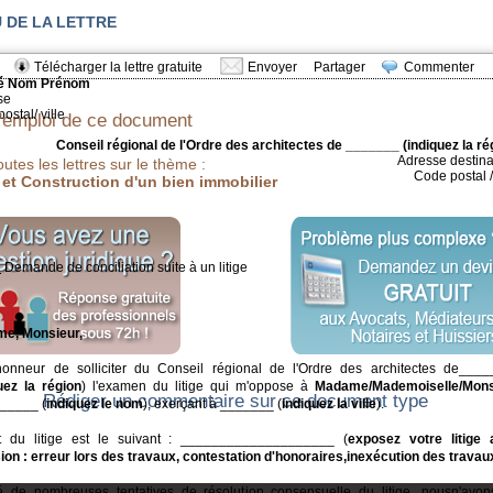
 DE LA LETTRE
Télécharger la lettre gratuite
Envoyer
Partager
Commenter
ité Nom Prénom
se
ostal/ ville
'emploi de ce document
Conseil régional de l'Ordre des architectes de _______ (indiquez la ré
Adresse destina
outes les lettres sur le thème :
Code postal / 
et Construction d'un bien immobilier
:
Demande de conciliation suite à un litige
e, Monsieur,
'honneur de solliciter du Conseil régional de l'Ordre des architectes de
____
uez la région
) l'examen du litige qui m'oppose à
Madame/Mademoiselle/Mons
Rédiger un commentaire sur ce document type
_____ (
indiquez le nom
), exerçant à _______ (
indiquez la ville
).
et du litige est le suivant : ____________________ (
exposez votre litige 
ion : erreur lors des travaux, contestation d'honoraires,
inexécution des travaux
é de nombreuses tentatives de résolution consensuelle du litige, nous
n'avon