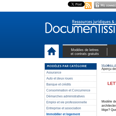
Modèles de lettres
et contrats gratuits
Mod�les de
MODÈLES PAR CATÉGORIE
Aperçu de 
Assurance
Auto et deux roues
LET
Banque et crédits
Consommation et Concurrence
Démarches administratives
Modèle de 
Emploi et vie professionnelle
architecte
Entreprise et association
litige? Qu
Immobilier et logement