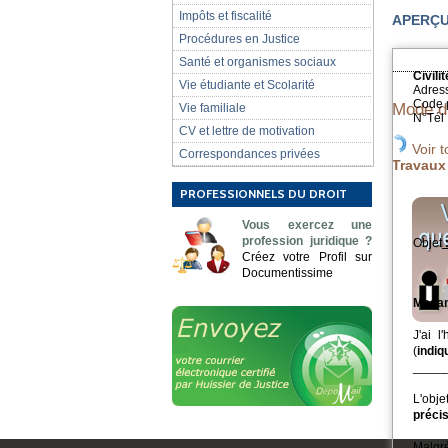
Impôts et fiscalité
APERÇU
Procédures en Justice
Santé et organismes sociaux
Civil
Vie étudiante et Scolarité
Adres
Code p
Mode d
Vie familiale
N°Tél
CV et lettre de motivation
Voir t
Correspondances privées
Travaux 
PROFESSIONNELS DU DROIT
Vous exercez une
profession juridique ?
Objet
Créez votre Profil sur
Documentissime
Madam
J'ai l
(
indiq
_____
L'obj
précis
Malgr