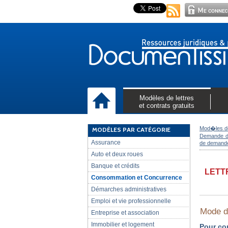
Modèles de lettres
et contrats gratuits
Mod�les de
MODÈLES PAR CATÉGORIE
Demande de
Assurance
de demande 
Auto et deux roues
Banque et crédits
LETT
Consommation et Concurrence
Démarches administratives
Emploi et vie professionnelle
Mode d'
Entreprise et association
Immobilier et logement
Pour co