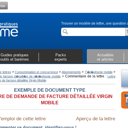
Trouver un modèle de lettre, une question a
Guides pratiques
Packs
Actualités
outils et barèmes
experts
et articles
>
>
>
>
 lettres
Consommation et concurrence
Abonnements
T�l�phonie mobile
>
Commentaire de la lettre :
 facture d�taill�e de t�l�phonie mobile
Lettre
de facture détaillée Virgin Mobile
EXEMPLE DE DOCUMENT TYPE
RE DE DEMANDE DE FACTURE DÉTAILLÉE VIRGIN
MOBILE
emploi de cette lettre
Aperçu de la lettre
mmenter ce document, identifiez-vous !