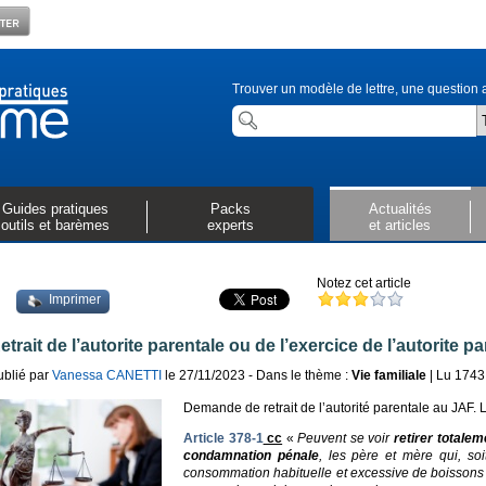
Trouver un modèle de lettre, une question a
Guides pratiques
Packs
Actualités
outils et barèmes
experts
et articles
Notez cet article
Imprimer
etrait de l’autorite parentale ou de l’exercice de l’autorite pa
ublié par
Vanessa CANETTI
le 27/11/2023 - Dans le thème :
Vie familiale
| Lu 1743 
Demande de retrait de l’autorité parentale au JAF. L
Article 378-1
cc
«
Peuvent se voir
retirer totalem
condamnation pénale
, les père et mère qui, so
consommation habituelle et excessive de boissons 