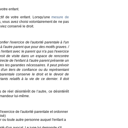
votre enfant.
ctif de votre enfant. Lorsqu'une
mesure de
ns, vous avez choisi volontairement de ne pas
viez conservé le droit.
nfier l'exercice de l'autorité parentale à l'un
à l'autre parent que pour des motifs graves. /
e l'enfant avec le parent qui n'a pas l'exercice
e droit de visite dans un espace de rencontre
irecte de l'enfant à l'autre parent présente un
es les garanties nécessaires. Il peut prévoir
e d'un tiers de confiance ou du représentant
 parentale conserve le droit et le devoir de
tants relatifs à la vie de ce dernier. Il doit
 de réel désintérêt de l’autre, ce désintérêt
 demandeur lui-même.
'exercice de l'autorité parentale et ordonner
isé)
ur ou toute autre personne auquel l'enfant a
sté d'un avocat. Le juge lui demande s'il