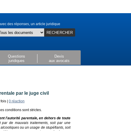
vec des réponses, un article juridique
RECHERCHER
Questions
Devis
juridiques
aux avocats
rentale par le juge civil
fois |
0 réaction
es conditions sont strictes.
ent l'autorité parentale, en dehors de toute
it par de mauvais traitements, soit par une
alcooliques ou un usage de stupéfiants, soit