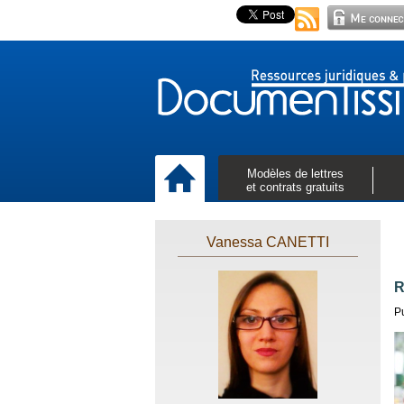
Modèles de lettres
et contrats gratuits
Vanessa CANETTI
R
P