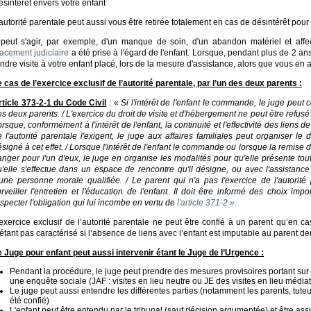
sintérêt envers votre enfant
autorité parentale peut aussi vous être retirée totalement en cas de désintérêt pour 
l peut s'agir, par exemple, d'un manque de soin, d'un abandon matériel et affe
lacement judiciaire
a été prise à l'égard de l'enfant. Lorsque, pendant plus de 2 a
ndre visite à votre enfant placé, lors de la mesure d'assistance, alors que vous en a
 cas de l’exercice exclusif de l’autorité parentale, par l’un des deux parents :
rticle 373-2-1 du Code Civil
: «
Si l'intérêt de l'enfant le commande, le juge peut co
s deux parents. / L'exercice du droit de visite et d'hébergement ne peut être refusé 
rsque, conformément à l'intérêt de l'enfant, la continuité et l'effectivité des liens d
 l'autorité parentale l'exigent, le juge aux affaires familiales peut organiser l
signé à cet effet. / Lorsque l'intérêt de l'enfant le commande ou lorsque la remise d
nger pour l'un d'eux, le juge en organise les modalités pour qu'elle présente tout
u'elle s'effectue dans un espace de rencontre qu'il désigne, ou avec l'assistanc
'une personne morale qualifiée. / Le parent qui n'a pas l'exercice de l'autorité
rveiller l'entretien et l'éducation de l'enfant. Il doit être informé des choix impor
specter l'obligation qui lui incombe en vertu de
l'article 371-2 ».
exercice exclusif de l’autorité parentale ne peut être confié à un parent qu’en cas
étant pas caractérisé si l’absence de liens avec l’enfant est imputable au parent
e Juge pour enfant peut aussi intervenir étant le Juge de l’Urgence :
Pendant la procédure, le juge peut prendre des mesures provisoires portant sur l
une enquête sociale (JAF : visites en lieu neutre ou JE des visites en lieu médiat
Le juge peut aussi entendre les différentes parties (notamment les parents, tute
été confié)
L'enfant peut être entendu par le tribunal (sauf décision argumentée) et être assi