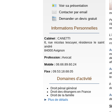
Voir sa présentation
Contacter par email
me
Demander un devis gratuit
Pe
l
Informations Personnelles
re
L'
Cabinet
: CANETTI
me
6, rue nicolas lescuyer, résidence le saint
co
andré
A
84000 Avignon
m
Profession :
Avocat
d
af
Mobile :
06.66.89.60.24
A
Fixe :
09.53.18.68.05
at
l
Domaines d'activité
Il
da
Droit pénal général
Droit des étrangers en France
A
Droit de la famille
de
Plus de détails
Si