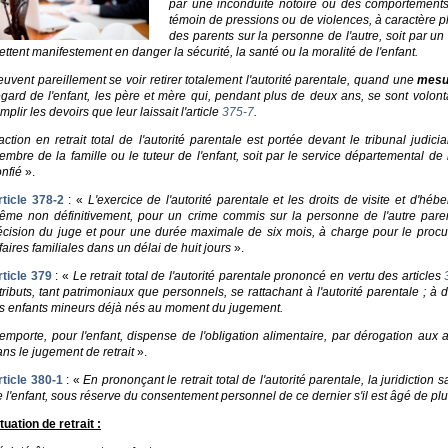
par une inconduite notoire ou des comportements 
témoin de pressions ou de violences, à caractère 
des parents sur la personne de l'autre, soit par u
ttent manifestement en danger la sécurité, la santé ou la moralité de l'enfant.
uvent pareillement se voir retirer totalement l'autorité parentale, quand une
mesu
'égard de l'enfant, les père et mère qui, pendant plus de deux ans, se sont volont
mplir les devoirs que leur laissait l'article
375-7
.
action en retrait total de l'autorité parentale est portée devant le tribunal judicia
mbre de la famille ou le tuteur de l'enfant, soit par le service départemental de l
nfié
».
rticle 378-2
: «
L'exercice de l'autorité parentale et les droits de visite et d'
ême non définitivement, pour un crime commis sur la personne de l'autre paren
écision du juge et pour une durée maximale de six mois, à charge pour le procu
faires familiales dans un délai de huit jours
».
rticle 379
: «
Le retrait total de l'autorité parentale prononcé en vertu des articles
tributs, tant patrimoniaux que personnels, se rattachant à l'autorité parentale ; à d
es enfants mineurs déjà nés au moment du jugement.
 emporte, pour l'enfant, dispense de l'obligation alimentaire, par dérogation aux a
ns le jugement de retrait
».
rticle 380-1
: «
En prononçant le retrait total de l'autorité parentale, la juridictio
 l'enfant, sous réserve du consentement personnel de ce dernier s'il est âgé de plu
tuation de retrait :