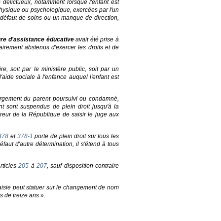
délictueux, notamment lorsque l'enfant est
physique ou psychologique, exercées par l'un
n défaut de soins ou un manque de direction,
re d'assistance éducative
avait été prise à
airement abstenus d'exercer les droits et de
ire, soit par le ministère public, soit par un
'aide sociale à l'enfance auquel l'enfant est
hébergement du parent poursuivi ou condamné,
t sont suspendus de plein droit jusqu'à la
reur de la République de saisir le juge aux
378
et
378-1
porte de plein droit sur tous les
éfaut d'autre détermination, il s'étend à tous
rticles
205
à
207
, sauf disposition contraire
n saisie peut statuer sur le changement de nom
s de treize ans
».