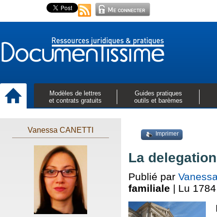
Modèles de lettres
Guides pratiques
et contrats gratuits
outils et barèmes
Vanessa CANETTI
Imprimer
La delegation
Publié par
Vaness
familiale
| Lu 1784 