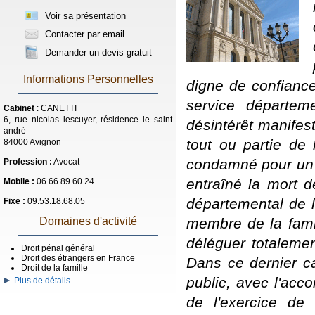
Voir sa présentation
Contacter par email
Demander un devis gratuit
Informations Personnelles
digne de confiance
service départem
Cabinet
: CANETTI
6, rue nicolas lescuyer, résidence le saint
désintérêt manifest
andré
tout ou partie de 
84000 Avignon
condamné pour un c
Profession :
Avocat
entraîné la mort de
Mobile :
06.66.89.60.24
départemental de l'
Fixe :
09.53.18.68.05
membre de la famil
Domaines d'activité
déléguer totalement
Droit pénal général
Droit des étrangers en France
Dans ce dernier ca
Droit de la famille
public, avec l'acco
Plus de détails
de l'exercice de l