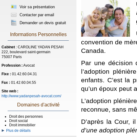
Voir sa présentation
Contacter par email
Demander un devis gratuit
Informations Personnelles
convention de mèr
Cabinet
: CAROLINE YADAN PESAH
Canada.
222, boulevard saint-germain
75007 Paris
Par une décision 
Profession :
Avocat
l’adoption pléniè
Fixe :
01.42.60.04.31
enfants. C’est la 
Fax :
01.42.60.04.55
qu’un époux peut a
Site web :
http://www.yadanpesah-avocat.com/
L’adoption plénière
Domaines d'activité
reconnue, sans mê
Droit des personnes
D’après la Cour, il
Droit social
Droit immobilier
d’une adoption plén
Plus de détails