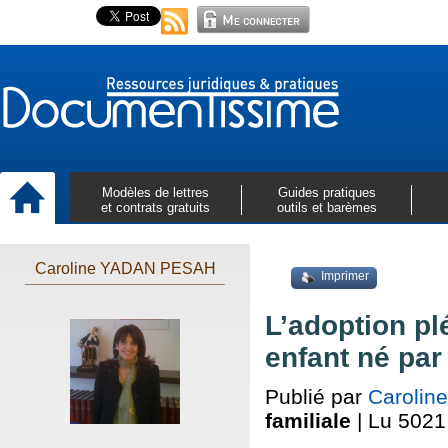
Modèles de lettres
Guides pratiques
et contrats gratuits
outils et barèmes
Caroline YADAN PESAH
Imprimer
L’adoption pl
enfant né par
Publié par
Caroli
familiale
| Lu 5021 