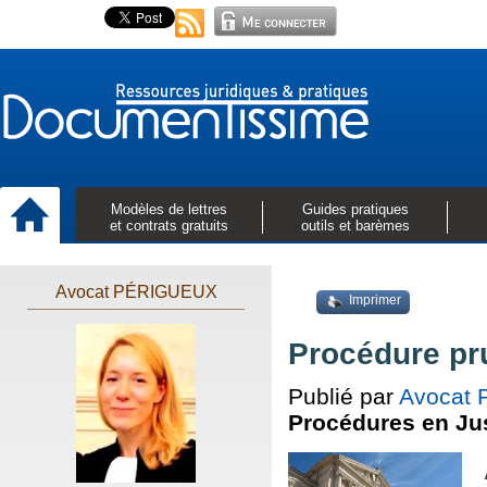
Modèles de lettres
Guides pratiques
et contrats gratuits
outils et barèmes
Avocat PÉRIGUEUX
Imprimer
Procédure pru
Publié par
Avocat
Procédures en Ju