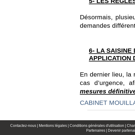
5- LES RÈGLE
Désormais, plusie
demandes différent
6- LA SAISIN
APPLICATION 
En dernier lieu, l
cas d’urgence, a
mesures définitiv
CABINET MOUIL
Contactez-nous |
Mentions légales |
Conditions générales d'utilisation |
Char
Partenaires |
Devenir partenai