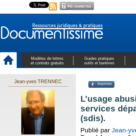
Modèles de lettres
Guides pratiques
et contrats gratuits
outils et barèmes
Jean-yves TRENNEC
Imprimer
L’usage abusi
services dép
(sdis).
Publié par
Jean-y