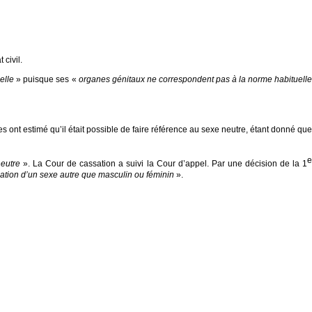
 civil.
elle
» puisque ses «
organes génitaux ne correspondent pas à la norme habituell
s ont estimé qu’il était possible de faire référence au sexe neutre, étant donné que
neutre
». La Cour de cassation a suivi la Cour d’appel. Par une décision de la 1
indication d’un sexe autre que masculin ou féminin
».