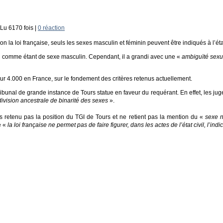
 Lu 6170 fois |
0 réaction
on la loi française, seuls les sexes masculin et féminin peuvent être indiqués à l’état
civil comme étant de sexe masculin. Cependant, il a grandi avec une «
ambiguïté sexu
sur 4.000 en France, sur le fondement des critères retenus actuellement.
bunal de grande instance de Tours statue en faveur du requérant. En effet, les juge
division ancestrale de binarité des sexes
».
 retenu pas la position du TGI de Tours et ne retient pas la mention du «
sexe 
e «
la loi française ne permet pas de faire figurer, dans les actes de l’état civil, l’