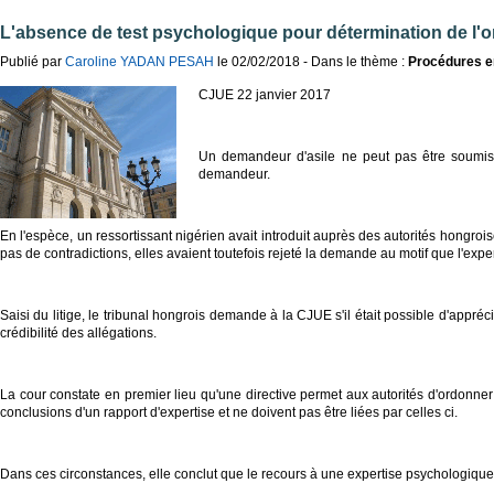
L'absence de test psychologique pour détermination de l'or
Publié par
Caroline YADAN PESAH
le 02/02/2018 - Dans le thème :
Procédures e
CJUE 22 janvier 2017
Un demandeur d'asile ne peut pas être soumis à
demandeur.
En l'espèce, un ressortissant nigérien avait introduit auprès des autorités hongro
pas de contradictions, elles avaient toutefois rejeté la demande au motif que l'expe
Saisi du litige, le tribunal hongrois demande à la CJUE s'il était possible d'appré
crédibilité des allégations.
La cour constate en premier lieu qu'une directive permet aux autorités d'ordonner 
conclusions d'un rapport d'expertise et ne doivent pas être liées par celles ci.
Dans ces circonstances, elle conclut que le recours à une expertise psychologique e