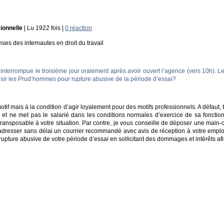
ionnelle
| Lu 1922 fois |
0 réaction
es des internautes en droit du travail
interrompue le troisième jour oralement après avoir ouvert l’agence (vers 10h). Le c
aisir les Prud’hommes pour rupture abusive de la période d’essai?
motif mais à la condition d’agir loyalement pour des motifs professionnels. A défaut
le et ne met pas le salarié dans les conditions normales d’exercice de sa fonction
ransposable à votre situation. Par contre, je vous conseille de déposer une main-
adresser sans délai un courrier recommandé avec avis de réception à votre employeu
 rupture abusive de votre période d’essai en sollicitant des dommages et intérêts afi