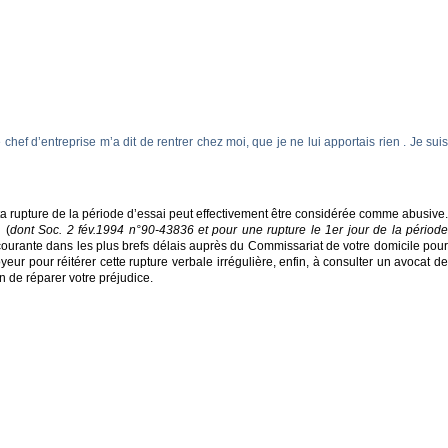
hef d’entreprise m’a dit de rentrer chez moi, que je ne lui apportais rien . Je suis
, ta rupture de la période d’essai peut effectivement être considérée comme abusive.
 (
dont Soc. 2 fév.1994 n°90-43836 et pour une rupture le 1er jour de la périod
courante dans les plus brefs délais auprès du Commissariat de votre domicile pou
r pour réitérer cette rupture verbale irrégulière, enfin, à consulter un avocat de
n de réparer votre préjudice.